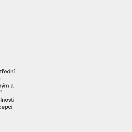
třední
o
jným a
”
lnosti
cepci