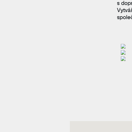
s dop
Vytvá
spole