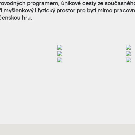
rovodných programem, únikové cesty ze současnéh
ří myšlenkový i fyzický prostor pro bytí mimo praco
čenskou hru.