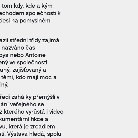
a tom kdy, kde a kým
přechodem společnosti k
kdesi na pomyslném
ií střední třídy zajímá
u nazváno čas
 Goya nebo Antoine
ený ve společnosti
ný, zajišťovaný a
 těmi, kdo mají moc a
čný.
ředí zahálky přemýšlí v
nání veřejného se
 kterého vyrůstá i video
kumentární fikce a
vu, která je zrcadlem
tí. Výstava hledá, spolu