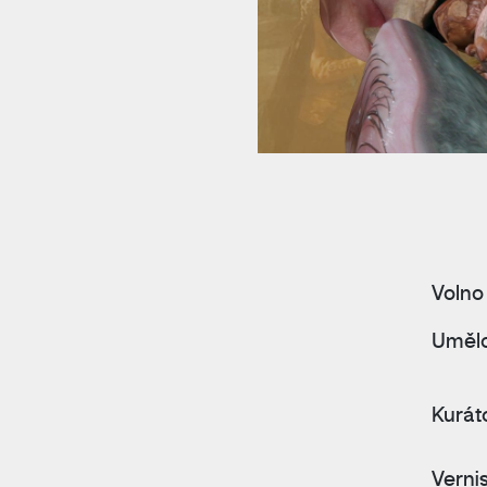
Volno
Umělc
Kuráto
Verni