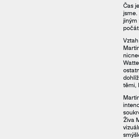
Čas j
jsme.
jiným
počát
Vztah 
Marti
nicne
Watte
ostat
dohlí
těmi,
Marti
inten
soukr
Živa 
vizuá
smýšl