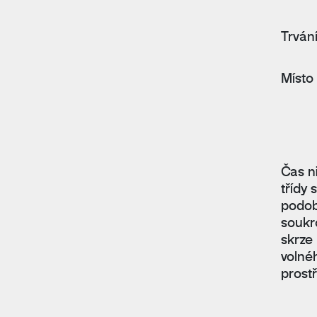
Trván
Místo
Čas n
třídy
podob
soukr
skrze
volné
prostř