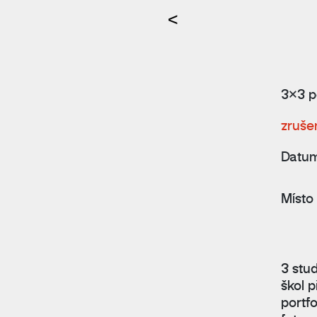
<
3×3 p
zruše
Datu
Místo
3 stu
škol 
portfo