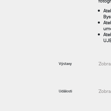
fotogr
Ate
Byst
Ate
umě
Ate
UJE
Zobraz
Výstavy
Zobraz
Události