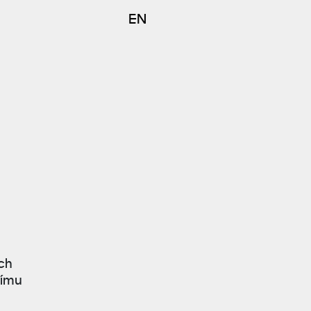
EN
ých
nímu