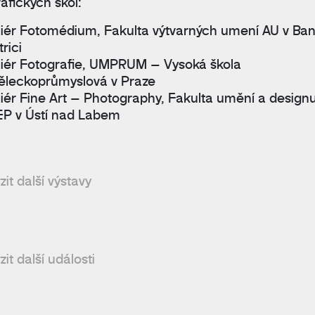
afických škol:
liér Fotomédium, Fakulta výtvarných umení AU v Ba
rici
liér Fotografie, UMPRUM – Vysoká škola
leckoprůmyslová v Praze
liér Fine Art – Photography, Fakulta umění a design
P v Ústí nad Labem
it další výstavy
it další události