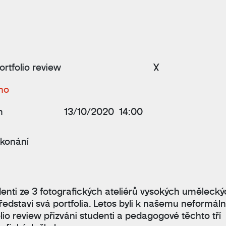
ortfolio review
X
no
m
13/10/2020 14:00
 konání
denti ze 3 fotografických ateliérů vysokých uměleck
představí svá portfolia. Letos byli k našemu neformál
lio review přizváni studenti a pedagogové těchto tří