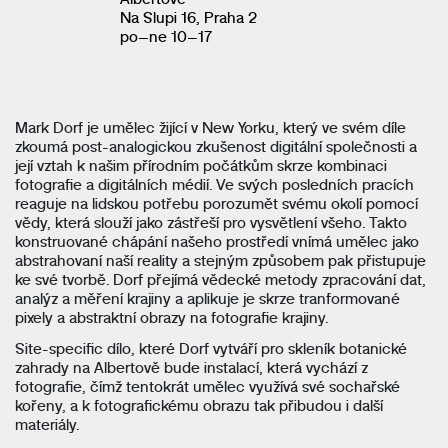
Na Slupi 16, Praha 2
po–ne 10–17
Mark Dorf je umělec žijící v New Yorku, který ve svém díle
zkoumá post-analogickou zkušenost digitální společnosti a
její vztah k našim přírodním počátkům skrze kombinaci
fotografie a digitálních médií. Ve svých posledních pracích
reaguje na lidskou potřebu porozumět svému okolí pomocí
vědy, která slouží jako zástřeší pro vysvětlení všeho. Takto
konstruované chápání našeho prostředí vnímá umělec jako
abstrahovaní naší reality a stejným způsobem pak přistupuje
ke své tvorbě.
Dorf přejímá vědecké metody zpracování dat,
analýz a měření krajiny a aplikuje je skrze tranformované
pixely a abstraktní obrazy na fotografie krajiny.
Site-specific dílo, které Dorf vytváří pro skleník botanické
zahrady na Albertově bude instalací, která vychází z
fotografie, čímž tentokrát umělec využívá své sochařské
kořeny, a k fotografickému obrazu tak přibudou i další
materiály.