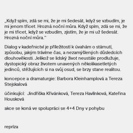
„Když spím, zdá se mi, že je mi šedesát, když se vzbudím, je
mi jenom třicet. Hrozná noční můra. Když spím, zdá se mi, že
je mi třicet, když se vzbudím, zjistím, že je mi už šedesát.
Hrozná noční můra.“
Dialog v kadeřnictví je příležitostí k úvahám o stárnutí,
způsobu, jakým trávíme čas, a nezamýšlených důsledcích
dlouhověkosti. Jelikož se lidský život neustále prodlužuje,
dystopický obraz životem unavených několikasetletých
jedinců, stěžujících si na svůj osud, se brzy stane realitou.
koncepce a dramaturgie: Barbora Kleinhamplová a Tereza
Stejskalová
účinkující: Jindřiška Křivánková, Tereza Havlínková,
Kateřina
Housková
akce se koná ve spolupráci se 4+4 Dny v pohybu
repríza