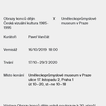
Obrazy konců dějin
X
Uměleckoprůmyslové
Česká vizuální kultura 1985-
museum v Praze
1995
Kurátoři
Pavel Vančát
Vernisáž
16/10/2019 18:00
Trvání
17/10–29/3 2020
Místo konání
Uměleckoprůmyslové museum v Praze
ulice 17. listopadu 2, Praha 1
út 10–20, st–ne 10–18
Výstava Obrazy konců dějin volně poukazuje k 30. výročí