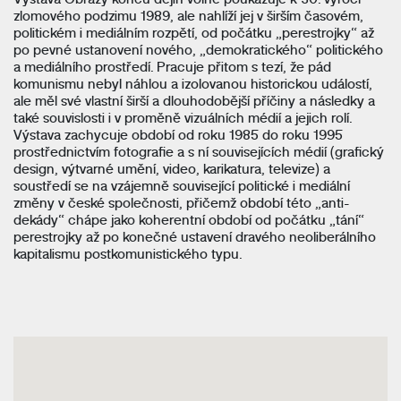
zlomového podzimu 1989, ale
nahlíží jej v širším časovém,
politickém i mediálním rozpětí, od počátku „perestrojky“ až
po pevné
ustanovení nového, „demokratického“ politického
a mediálního prostředí. Pracuje přitom s tezí, že
pád
komunismu nebyl náhlou a izolovanou historickou událostí,
ale měl své vlastní širší a
dlouhodobější příčiny a následky a
také souvislosti i v proměně vizuálních médií a jejich rolí.
Výstava zachycuje období od roku 1985 do roku 1995
prostřednictvím fotografie a s ní souvisejících médií (grafický
design, výtvarné umění, video, karikatura, televize) a
soustředí se na vzájemně související politické i mediální
změny v české společnosti, přičemž období této „anti-
dekády“ chápe jako koherentní období od počátku „tání“
perestrojky až po konečné ustavení dravého neoliberálního
kapitalismu postkomunistického typu.