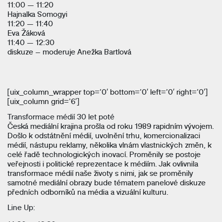
11:00 — 11:20
Hajnalka Somogyi
11:20 — 11:40
Eva Žáková
11:40 — 12:30
diskuze – moderuje Anežka Bartlová
[uix_column_wrapper top=’0′ bottom=’0′ left=’0′ right=’0′]
[uix_column grid=’6′]
Transformace médií 30 let poté
Česká mediální krajina prošla od roku 1989 rapidním vývojem.
Došlo k odstátnění médií, uvolnění trhu, komercionalizaci
médií, nástupu reklamy, několika vlnám vlastnických změn, k
celé řadě technologických inovací. Proměnily se postoje
veřejnosti i politické reprezentace k médiím. Jak ovlivnila
transformace médií naše životy s nimi, jak se proměnily
samotné mediální obrazy bude tématem panelové diskuze
předních odborníků na média a vizuální kulturu.
Line Up: