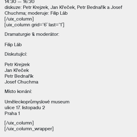
14:30 — 16:30
diskuze: Petr Krejzek, Jan Křeček, Petr Bednařík a Josef
Chuchma; moderuje: Filip Láb
[/uix_column]
[uix_column grid=’6′ last=’1′]
Dramaturgie & moderátor:
Filip Láb
Diskutující:
Petr Krejzek
Jan Křeček
Petr Bednařík
Josef Chuchma
Místo konání:
Uměleckoprůmyslové museum
ulice 17. listopadu 2
Praha 1
[/uix_column]
[/uix_column_wrapper]