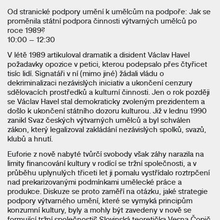
Od stranické podpory umění k umělcům na podpoře: Jak se
proměnila státní podpora činnosti výtvarných umělců po
roce 1989?
10:00 – 12:30
V létě 1989 artikuloval dramatik a disident Václav Havel
požadavky opozice v petici, kterou podepsalo přes čtyřicet
tisíc lidí. Signatáři v ní (mimo jiné) žádali vládu o
dekriminalizaci nezávislých iniciativ a ukončení cenzury
sdělovacích prostředků a kulturní činnosti. Jen o rok později
se Václav Havel stal demokraticky zvoleným prezidentem a
došlo k ukončení státního dozoru kulturou. Již v lednu 1990
zanikl Svaz českých výtvarných umělců a byl schválen
zákon, který legalizoval zakládání nezávislých spolků, svazů,
klubů a hnutí.
Euforie z nově nabyté tvůrčí svobody však záhy narazila na
limity financování kultury v rodící se tržní společnosti, a v
průběhu uplynulých třiceti let ji pomalu vystřídalo roztrpčení
nad prekarizovanými podmínkami umělecké práce a
produkce. Diskuze se proto zaměří na otázku, jaké strategie
podpory výtvarného umění, které se vymyká principům
konzumní kultury, byly a mohly být zavedeny v nově se
formující tržní společnosti? Slovinská teoretička Vesna Čopič