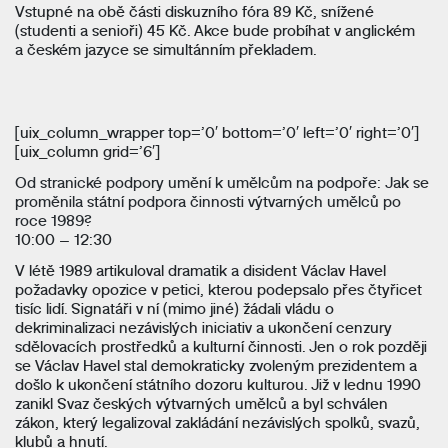
Vstupné na obě části diskuzního fóra 89 Kč, snížené
(studenti a senioři) 45 Kč. Akce bude probíhat v anglickém
a českém jazyce se simultánním překladem.
[uix_column_wrapper top=’0′ bottom=’0′ left=’0′ right=’0′]
[uix_column grid=’6′]
Od stranické podpory umění k umělcům na podpoře: Jak se
proměnila státní podpora činnosti výtvarných umělců po
roce 1989?
10:00 – 12:30
V létě 1989 artikuloval dramatik a disident Václav Havel
požadavky opozice v petici, kterou podepsalo přes čtyřicet
tisíc lidí. Signatáři v ní (mimo jiné) žádali vládu o
dekriminalizaci nezávislých iniciativ a ukončení cenzury
sdělovacích prostředků a kulturní činnosti. Jen o rok později
se Václav Havel stal demokraticky zvoleným prezidentem a
došlo k ukončení státního dozoru kulturou. Již v lednu 1990
zanikl Svaz českých výtvarných umělců a byl schválen
zákon, který legalizoval zakládání nezávislých spolků, svazů,
klubů a hnutí.