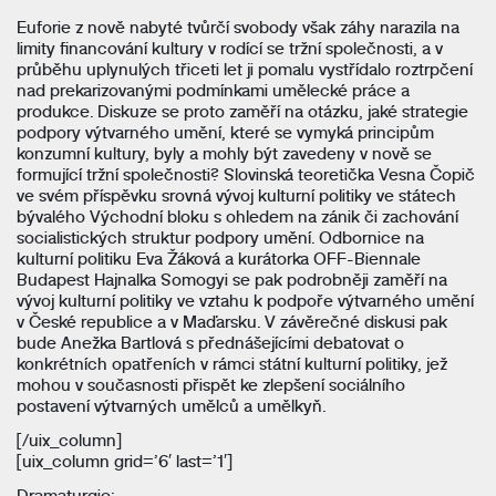
Euforie z nově nabyté tvůrčí svobody však záhy narazila na
limity financování kultury v rodící se tržní společnosti, a v
průběhu uplynulých třiceti let ji pomalu vystřídalo roztrpčení
nad prekarizovanými podmínkami umělecké práce a
produkce. Diskuze se proto zaměří na otázku, jaké strategie
podpory výtvarného umění, které se vymyká principům
konzumní kultury, byly a mohly být zavedeny v nově se
formující tržní společnosti? Slovinská teoretička Vesna Čopič
ve svém příspěvku srovná vývoj kulturní politiky ve státech
bývalého Východní bloku s ohledem na zánik či zachování
socialistických struktur podpory umění. Odbornice na
kulturní politiku Eva Žáková a kurátorka OFF-Biennale
Budapest Hajnalka Somogyi se pak podrobněji zaměří na
vývoj kulturní politiky ve vztahu k podpoře výtvarného umění
v České republice a v Maďarsku. V závěrečné diskusi pak
bude Anežka Bartlová s přednášejícími debatovat o
konkrétních opatřeních v rámci státní kulturní politiky, jež
mohou v současnosti přispět ke zlepšení sociálního
postavení výtvarných umělců a umělkyň.
[/uix_column]
[uix_column grid=’6′ last=’1′]
Dramaturgie: