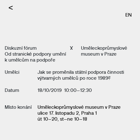
<
EN
Diskuzní fórum
X
Uměleckoprůmyslové
Od stranické podpory umění
museum v Praze
k umělcům na podpoře
Umělci
Jak se proměnila státní podpora činnosti
výtvarných umělců po roce 1989?
Datum
18/10/2019 10:00–12:30
Místo konání
Uměleckoprůmyslové museum v Praze
ulice 17. listopadu 2, Praha 1
út 10–20, st–ne 10–18