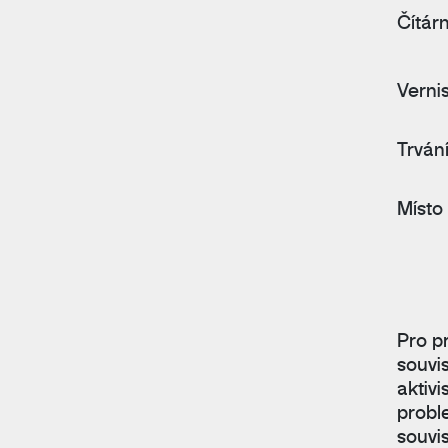
Čítár
Verni
Trván
Místo
Pro pr
souvi
aktivi
probl
souvi