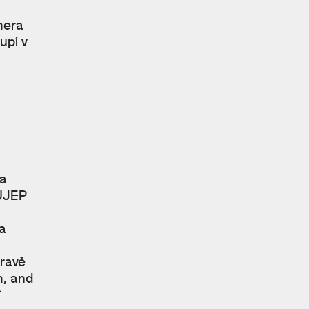
era
oupí v
ia
 UJEP
ta
travě
m, and
“