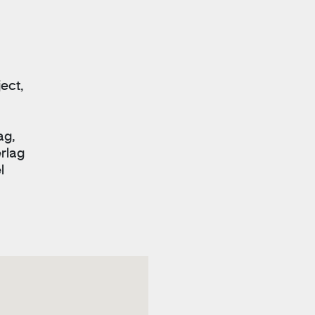
ect,
ag,
erlag
l