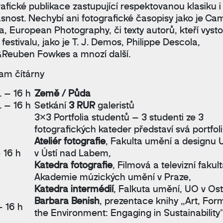
rafické publikace zastupující respektovanou klasiku i
snost. Nechybí ani fotografické časopisy jako je
Cam
ia
,
European Photography
, či texty autorů, kteří vyst
festivalu, jako je
T. J. Demos
,
Philippe Descola
,
&Reuben Fowkes
a mnozí další.
am čítárny
. – 16 h
Země / Půda
. – 16 h
Setkání
3 RUR
galeristů
3×3 Portfolia studentů – 3 studenti ze 3
fotografických kateder představí svá portfol
Ateliér fotografie
, Fakulta umění a designu
– 16 h
v Ústí nad Labem,
Katedra fotografie
, Filmová a televizní fakul
Akademie múzických umění v Praze,
Katedra intermédií
, Falkuta umění, UO v Os
Barbara Benish
, prezentace knihy „Art, For
 – 16 h
the Environment: Engaging in Sustainability