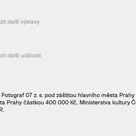
it další výstavy
it další události
 Fotograf 07 z. s. pod záštitou hlavního města Prahy
ta Prahy částkou 400 000 Kč, Ministerstva kultury Č
R.