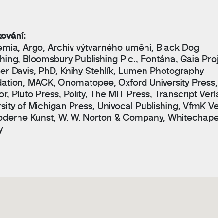
ování:
mia, Argo, Archiv výtvarného umění, Black Dog
shing, Bloomsbury Publishing Plc., Fontána, Gaia Proj
er Davis, PhD, Knihy Stehlík, Lumen Photography
ation, MACK, Onomatopee, Oxford University Press,
r, Pluto Press, Polity, The MIT Press, Transcript Verl
rsity of Michigan Press, Univocal Publishing, VfmK V
oderne Kunst, W. W. Norton & Company, Whitechape
y