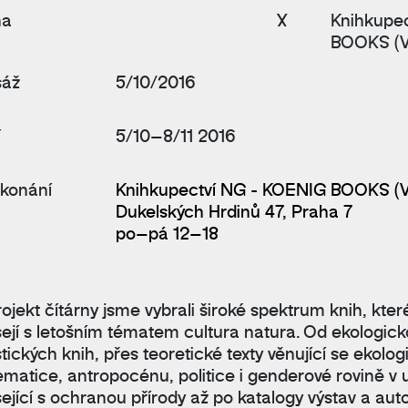
na
X
Knihkupe
BOOKS (Ve
sáž
5/10/2016
í
5/10–8/11 2016
 konání
Knihkupectví NG - KOENIG BOOKS (Ve
Dukelských Hrdinů 47, Praha 7
po–pá 12–18
ojekt čítárny jsme vybrali široké spektrum knih, kter
sejí s letošním tématem
cultura natura
. Od ekologick
stických knih, přes teoretické texty věnující se ekolog
ematice, antropocénu, politice i genderové rovině v
sející s ochranou přírody až po katalogy výstav a aut