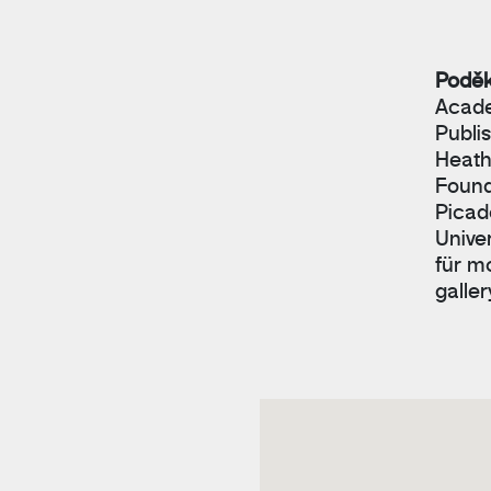
Poděk
Acade
Publi
Heath
Found
Picado
Unive
für m
galler