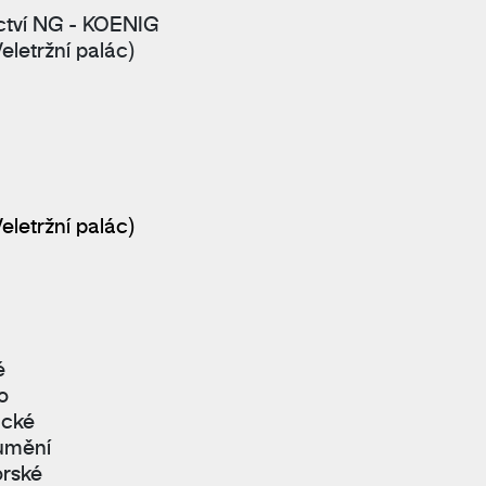
ctví NG - KOENIG
letržní palác)
letržní palác)
é
o
ické
 umění
orské