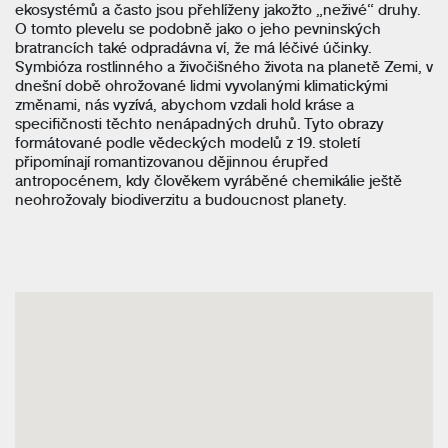
ekosystémů a často jsou přehlíženy jakožto „neživé“ druhy.
O tomto plevelu se podobně jako o jeho pevninských
bratrancích také odpradávna ví, že má léčivé účinky.
Symbióza rostlinného a živočišného života na planetě Zemi, v
dnešní době ohrožované lidmi vyvolanými klimatickými
změnami, nás vyzívá, abychom vzdali hold kráse a
specifičnosti těchto nenápadných druhů. Tyto obrazy
formátované podle vědeckých modelů z 19. století
připomínají romantizovanou dějinnou érupřed
antropocénem, kdy člověkem vyráběné chemikálie ještě
neohrožovaly biodiverzitu a budoucnost planety.