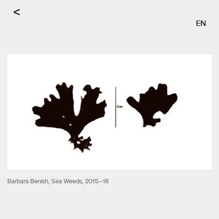
<
EN
Barbara Benish, Sea Weeds, 2015–16