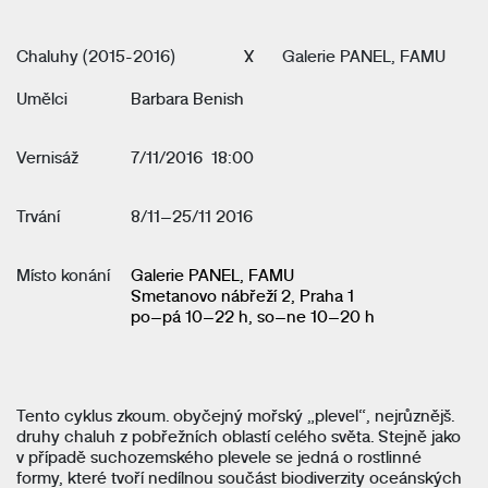
Chaluhy (2015-2016)
X
Galerie PANEL, FAMU
Umělci
Barbara Benish
Vernisáž
7/11/2016 18:00
Trvání
8/11–25/11 2016
Místo konání
Galerie PANEL, FAMU
Smetanovo nábřeží 2, Praha 1
po–pá 10–22 h, so–ne 10–20 h
Tento cyklus zkoum. obyčejný mořský „plevel“, nejrůznějš.
druhy chaluh z pobřežních oblastí celého světa. Stejně jako
v případě suchozemského plevele se jedná o rostlinné
formy, které tvoří nedílnou součást biodiverzity oceánských