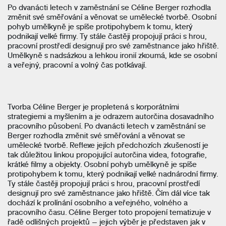
Po dvanácti letech v zaměstnání se Céline Berger rozhodla
změnit své směřování a věnovat se umělecké tvorbě. Osobní
pohyb umělkyně je spíše protipohybem k tomu, který
podnikají velké firmy. Ty stále častěji propojují práci s hrou,
pracovní prostředí designují pro své zaměstnance jako hřiště.
Umělkyně s nadsázkou a lehkou ironií zkoumá, kde se osobní
a veřejný, pracovní a volný čas potkávají.
Tvorba Céline Berger je propletená s korporátními
strategiemi a myšlením a je odrazem autorčina dosavadního
pracovního působení. Po dvanácti letech v zaměstnání se
Berger rozhodla změnit své směřování a věnovat se
umělecké tvorbě. Reflexe jejích předchozích zkušeností je
tak důležitou linkou propojující autorčina videa, fotografie,
krátké filmy a objekty. Osobní pohyb umělkyně je spíše
protipohybem k tomu, který podnikají velké nadnárodní firmy.
Ty stále častěji propojují práci s hrou, pracovní prostředí
designují pro své zaměstnance jako hřiště. Čím dál více tak
dochází k prolínání osobního a veřejného, volného a
pracovního času. Céline Berger toto propojení tematizuje v
řadě odlišných projektů – jejich výběr je představen jak v