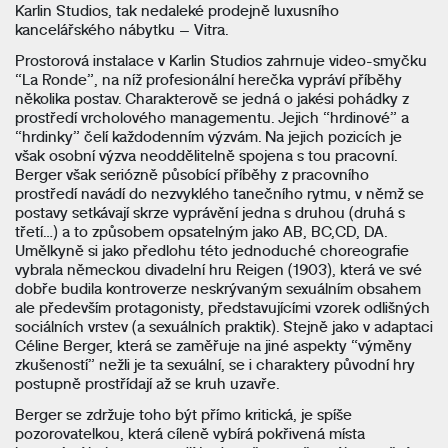
Karlin Studios, tak nedaleké prodejně luxusního
kancelářského nábytku – Vitra.
Prostorová instalace v Karlin Studios zahrnuje video-smyčku
“La Ronde”, na níž profesionální herečka vypráví příběhy
několika postav. Charakterově se jedná o jakési pohádky z
prostředí vrcholového managementu. Jejich “hrdinové” a
“hrdinky” čelí každodenním výzvám. Na jejich pozicích je
však osobní výzva neoddělitelně spojena s tou pracovní.
Berger však seriózně působící příběhy z pracovního
prostředí navádí do nezvyklého tanečního rytmu, v němž se
postavy setkávají skrze vyprávění jedna s druhou (druhá s
třetí…) a to způsobem opsatelným jako AB, BC,CD, DA.
Umělkyně si jako předlohu této jednoduché choreografie
vybrala německou divadelní hru
Reigen
(1903), která ve své
dobře budila kontroverze neskrývaným sexuálním obsahem
ale především protagonisty, představujícími vzorek odlišných
sociálních vrstev (a sexuálních praktik). Stejně jako v adaptaci
Céline Berger, která se zaměřuje na jiné aspekty “výměny
zkušeností” nežli je ta sexuální, se i charaktery původní hry
postupně prostřídají až se kruh uzavře.
Berger se zdržuje toho být přímo kritická, je spíše
pozorovatelkou, která cíleně vybírá pokřivená místa