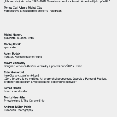
„Líbí se mi výběr doby: 1985–1995. Sametová revoluce konečně neslouží jako předěl.”
Tomas Carl Allen a Michal Čáp
Fotografové a zakladatelé projektu
Polagraph
Michal Nanoru
publicista, hudební kritik
Ondřej Horák
spisovatel
Adam Budak
kurátor, Národní galerie Praha
Maxim Velčovský
designér, vedoucí Ateliéru keramiky a porcelánu VŠUP v Praze
Ester Geislerová
herečka a vizuální umělkyně
„Žeru fotografie od malička. A i proto chci podporovat časopis a Fotograf Festival,
protože toto médium a vše kolem něj odpovědně kultivují.”
Tomáš Hanák
herec a moderátor
Moritz Neumüller
PhotoIreland & The CuratorShip
Andreas Müller-Pohle
European Photography