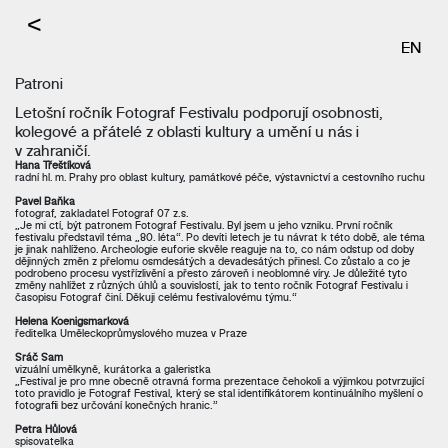
<
EN
Patroni
Letošní ročník Fotograf Festivalu podporují osobnosti,
kolegové a přátelé z oblasti kultury a umění u nás i
v zahraničí.
Hana Třeštíková
radní hl. m. Prahy pro oblast kultury, památkové péče, výstavnictví a cestovního ruchu
Pavel Baňka
fotograf, zakladatel Fotograf 07 z.s.
„Je mi ctí, být patronem Fotograf Festivalu. Byl jsem u jeho vzniku. První ročník
festivalu představil téma „80. léta“. Po devíti letech je tu návrat k této době, ale téma
je jinak nahlíženo. Archeologie euforie skvěle reaguje na to, co nám odstup od doby
dějinných změn z přelomu osmdesátých a devadesátých přinesl. Co zůstalo a co je
podrobeno procesu vystřízlivění a přesto zároveň i neoblomné víry. Je důležité tyto
změny nahlížet z různých úhlů a souvislostí, jak to tento ročník Fotograf Festivalu i
časopisu Fotograf činí. Děkuji celému festivalovému týmu.“
Helena Koenigsmarková
ředitelka Uměleckoprůmyslového muzea v Praze
Sráč Sam
vizuální umělkyně, kurátorka a galeristka
„Festival je pro mne obecně otravná forma prezentace čehokoli a výjimkou potvrzující
toto pravidlo je Fotograf Festival, který se stal identifikátorem kontinuálního myšlení o
fotografii bez určování konečných hranic.”
Petra Hůlová
spisovatelka