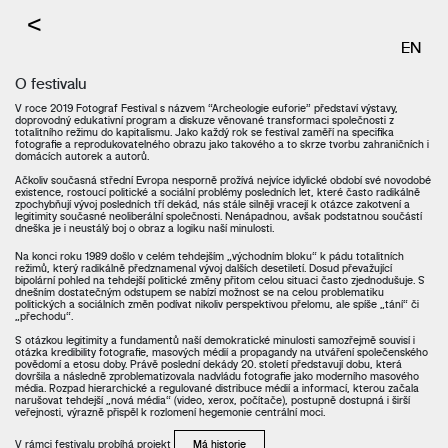
<
EN
O festivalu
V roce 2019 Fotograf Festival s názvem “Archeologie euforie” představí výstavy,
doprovodný edukativní program a diskuze věnované transformaci společnosti z
totalitního režimu do kapitalismu. Jako každý rok se festival zaměří na specifika
fotografie a reprodukovatelného obrazu jako takového a to skrze tvorbu zahraničních i
domácích autorek a autorů.
Ačkoliv současná střední Evropa nesporně prožívá nejvíce idylické období své novodobé
existence, rostoucí politické a sociální problémy posledních let, které často radikálně
zpochybňují vývoj posledních tří dekád, nás stále silněji vracejí k otázce zakotvení a
legitimity současné neoliberální společnosti. Nenápadnou, avšak podstatnou součástí
dneška je i neustálý boj o obraz a logiku naší minulosti.
Na konci roku 1989 došlo v celém tehdejším „východním bloku“ k pádu totalitních
režimů, který radikálně předznamenal vývoj dalších desetiletí. Dosud převažující
bipolární pohled na tehdejší politické změny přitom celou situaci často zjednodušuje. S
dnešním dostatečným odstupem se nabízí možnost se na celou problematiku
politických a sociálních změn podívat nikoliv perspektivou přelomu, ale spíše „tání“ či
„přechodu“.
S otázkou legitimity a fundamentů naší demokratické minulosti samozřejmě souvisí i
otázka kredibility fotografie, masových médií a propagandy na utváření společenského
povědomí a etosu doby. Právě poslední dekády 20. století představují dobu, která
dovršila a následně zproblematizovala nadvládu fotografie jako moderního masového
média. Rozpad hierarchické a regulované distribuce médií a informací, kterou začala
narušovat tehdejší „nová média“ (video, xerox, počítače), postupně dostupná i širší
veřejnosti, výrazně přispěl k rozlomení hegemonie centrální moci.
V rámci festivalu probíhá projekt
Má historie