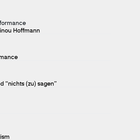
rformance
 Ninou Hoffmann
ormance
d “nichts (zu) sagen”
kism